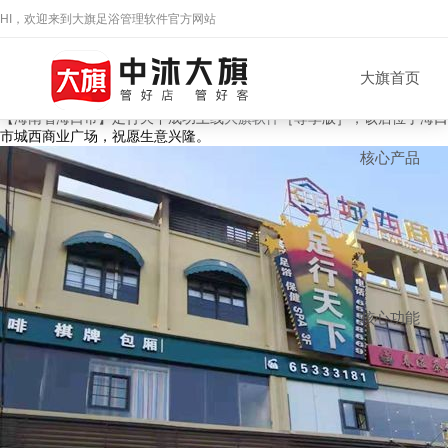
成功案例
HI，欢迎来到大旗足浴管理软件官方网站
大旗持续19年，为全国30000+足浴门店
提供全体候+一站式的技术服务，让足浴门店管理更简单！
郑先生
【海南 海口】足行天下
138****1887
大旗首页
杭州
时间：2021-12-13
来源：本站
浏览数：
588
次
16分钟前
【海南省海口市】足行天下成功上线
大旗软件
［尊享版］，该店位于海口
市城西商业广场，祝愿生意兴隆。
核心产品
核心功能