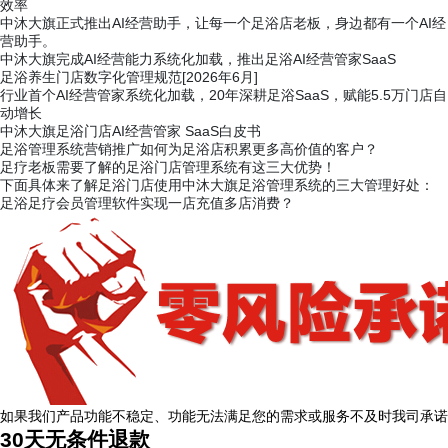
效率
中沐大旗正式推出AI经营助手，让每一个足浴店老板，身边都有一个AI经
营助手。
中沐大旗完成AI经营能力系统化加载，推出足浴AI经营管家SaaS
足浴养生门店数字化管理规范[2026年6月]
行业首个AI经营管家系统化加载，20年深耕足浴SaaS，赋能5.5万门店自
动增长
中沐大旗足浴门店AI经营管家 SaaS白皮书
足浴管理系统营销推广如何为足浴店积累更多高价值的客户？
足疗老板需要了解的足浴门店管理系统有这三大优势！
下面具体来了解足浴门店使用中沐大旗足浴管理系统的三大管理好处：
张先生
足浴足疗会员管理软件实现一店充值多店消费？
136****2006
北京
12分钟前
如果我们产品功能不稳定、功能无法满足您的需求或服务不及时我司承诺
30天无条件退款