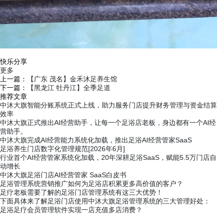
快乐分享
更多
上一篇：
【广东 茂名】金禾沐足养生馆
下一篇：
【黑龙江 牡丹江】全季足道
推荐文章
中沐大旗智能分账系统正式上线，助力服务门店提升财务管理与资金结算
效率
中沐大旗正式推出AI经营助手，让每一个足浴店老板，身边都有一个AI经
营助手。
中沐大旗完成AI经营能力系统化加载，推出足浴AI经营管家SaaS
足浴养生门店数字化管理规范[2026年6月]
行业首个AI经营管家系统化加载，20年深耕足浴SaaS，赋能5.5万门店自
动增长
中沐大旗足浴门店AI经营管家 SaaS白皮书
足浴管理系统营销推广如何为足浴店积累更多高价值的客户？
足疗老板需要了解的足浴门店管理系统有这三大优势！
下面具体来了解足浴门店使用中沐大旗足浴管理系统的三大管理好处：
张先生
足浴足疗会员管理软件实现一店充值多店消费？
136****2006