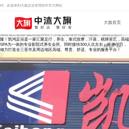
成功案例
HI，欢迎来到大旗足浴管理软件官方网站
大旗持续19年，为全国30000+足浴门店
提供全体候+一站式的技术服务，让足浴门店管理更简单！
【海南 三亚】凯鸿足浴
大旗首页
时间：2021-12-17
来源：本站
浏览数：
490
次
海南省三亚凯鸿足浴近3000平米足浴航母即将盛大起航！预祝生意兴
隆！凯鸿足浴是一家汇聚足疗，养生，泰式按摩，汗蒸，棋牌茶艺，高端
SPA为一体的专业影院式养生会所。同时接待300人次左右，耗资仟万，
核心产品
倾力打造全三亚市及周边地区高端、尊贵、舒适、专业的服务平台！
郑先生
138****1887
杭州
核心功能
16分钟前